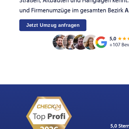
und Firmenumzüge im gesamten Bezirk
A
Jetzt Umzug anfragen
5,0
★★
+107 Be
5,0 Ster