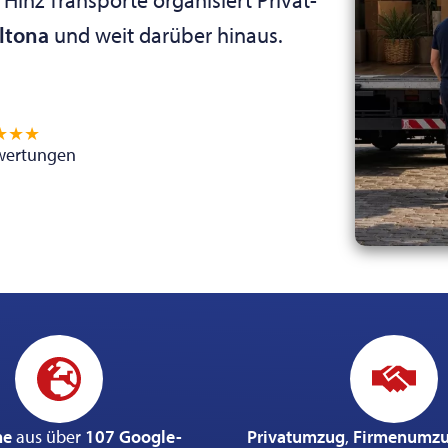
ltona
und weit darüber hinaus.
★★★
wertungen
ne
aus über
107 Google-
Privatumzug
,
Firmenumz