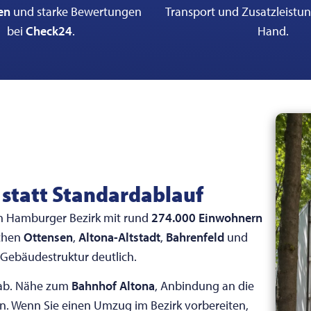
en
und starke Bewertungen
Transport und Zusatzleistu
bei
Check24
.
Hand.
 statt Standardablauf
n Hamburger Bezirk mit rund
274.000 Einwohnern
schen
Ottensen
,
Altona-Altstadt
,
Bahrenfeld
und
 Gebäudestruktur deutlich.
t ab. Nähe zum
Bahnhof Altona
, Anbindung an die
in. Wenn Sie einen Umzug im Bezirk vorbereiten,