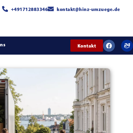
+491712883346
kontakt@hinz-umzuege.de
uns
Kontakt