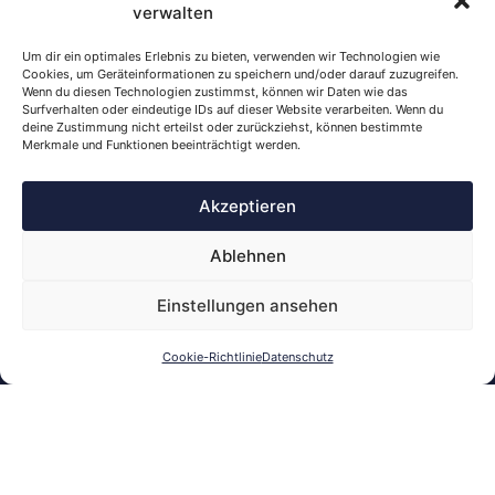
verwalten
Um dir ein optimales Erlebnis zu bieten, verwenden wir Technologien wie
Cookies, um Geräteinformationen zu speichern und/oder darauf zuzugreifen.
Wenn du diesen Technologien zustimmst, können wir Daten wie das
Kontakt
Surfverhalten oder eindeutige IDs auf dieser Website verarbeiten. Wenn du
Tel.
deine Zustimmung nicht erteilst oder zurückziehst, können bestimmte
Merkmale und Funktionen beeinträchtigt werden.
0171 - 288 3346
E-Mail
Akzeptieren
kontakt@hinz-umzuege.de
Ablehnen
Leistungen
Umzugskartons
Einstellungen ansehen
Umzugshelfer
Cookie-Richtlinie
Datenschutz
Möbeltransport
Küchen- und Möbelmontage
Alle Leistungen
Infos